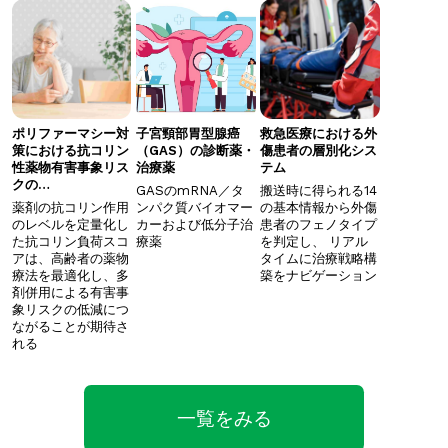
ポリファーマシー対
子宮頸部胃型腺癌
救急医療における外
策における抗コリン
（GAS）の診断薬・
傷患者の層別化シス
性薬物有害事象リス
治療薬
テム
クの…
GASのmRNA／タ
搬送時に得られる14
薬剤の抗コリン作用
ンパク質バイオマー
の基本情報から外傷
のレベルを定量化し
カーおよび低分子治
患者のフェノタイプ
た抗コリン負荷スコ
療薬
を判定し、 ​リアル
アは、高齢者の薬物
タイムに治療戦略構
療法を最適化し、多
築をナビゲーション
剤併用による有害事
象リスクの低減につ
ながることが期待さ
れる
一覧をみる