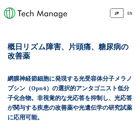
JP
EN
概日リズム障害、片頭痛、糖尿病の
改善薬
網膜神経節細胞に発現する光受容体分子メラノ
プシン（Opn4）の選択的アンタゴニスト低分
子化合物。非視覚的な光応答を抑制し、光応答
が関与する疾患の改善薬や光遺伝学の研究試薬
に応用可能。